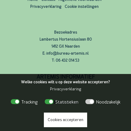
Privacyverklaring
Cookie instellingen
Bezoekadres
Lambertus Hortensiuslaan 80
1412 GX Naarden
E:
info@bureau-artemis.nl
T:
06 432 014 53
ARTEMIS INFORMATIEF
Welke cookies wilt u op deze website accepteren?
Privacyverklaring
Tracking
Statistieken
Noodzakelijk
© 2026 Artemis
Uitgeverij Rheia
Cookies accepteren