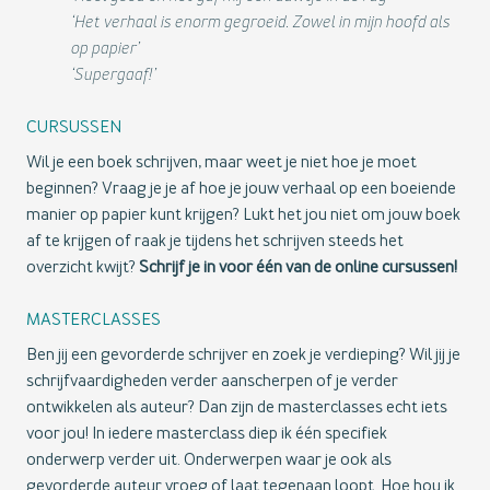
‘Het verhaal is enorm gegroeid. Zowel in mijn hoofd als
op papier’
‘Supergaaf!’
CURSUSSEN
Wil je een boek schrijven, maar weet je niet hoe je moet
beginnen? Vraag je je af hoe je jouw verhaal op een boeiende
manier op papier kunt krijgen? Lukt het jou niet om jouw boek
af te krijgen of raak je tijdens het schrijven steeds het
overzicht kwijt?
Schrijf je in voor één van de online cursussen!
MASTERCLASSES
Ben jij een gevorderde schrijver en zoek je verdieping? Wil jij je
schrijfvaardigheden verder aanscherpen of je verder
ontwikkelen als auteur? Dan zijn de masterclasses echt iets
voor jou! In iedere masterclass diep ik één specifiek
onderwerp verder uit. Onderwerpen waar je ook als
gevorderde auteur vroeg of laat tegenaan loopt. Hoe hou ik