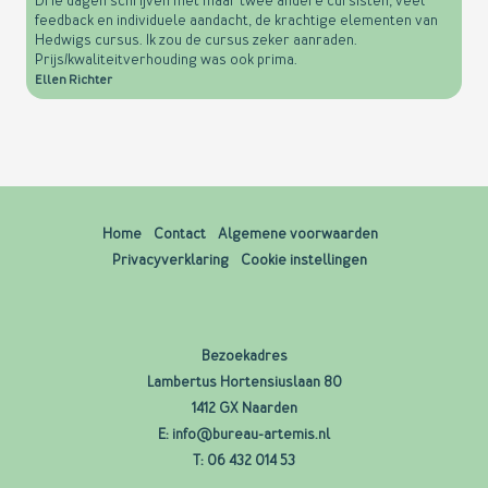
Drie dagen schrijven met maar twee andere cursisten, veel
feedback en individuele aandacht, de krachtige elementen van
Hedwigs cursus. Ik zou de cursus zeker aanraden.
Prijs/kwaliteitverhouding was ook prima.
Ellen Richter
Home
Contact
Algemene voorwaarden
Privacyverklaring
Cookie instellingen
Bezoekadres
Lambertus Hortensiuslaan 80
1412 GX Naarden
E:
info@bureau-artemis.nl
T:
06 432 014 53