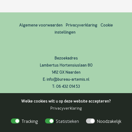
Algemene voorwaarden
Privacyverklaring
Cookie
instellingen
Bezoekadres
Lambertus Hortensiuslaan 80
1412 GX Naarden
E:
info@bureau-artemis.nl
T:
06 432 014 53
Welke cookies wilt u op deze website accepteren?
Privacyverklaring
Tracking
Statistieken
Noodzakelijk
© 2026 Artemis