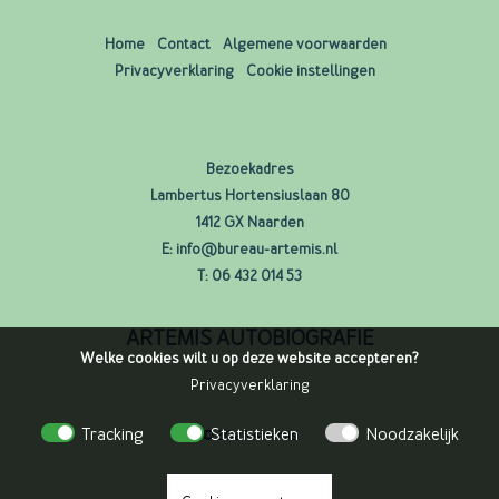
Home
Contact
Algemene voorwaarden
Privacyverklaring
Cookie instellingen
Bezoekadres
Lambertus Hortensiuslaan 80
1412 GX Naarden
E:
info@bureau-artemis.nl
T:
06 432 014 53
ARTEMIS AUTOBIOGRAFIE
Welke cookies wilt u op deze website accepteren?
Privacyverklaring
Tracking
Statistieken
Noodzakelijk
© 2026 Artemis
Uitgeverij Rheia