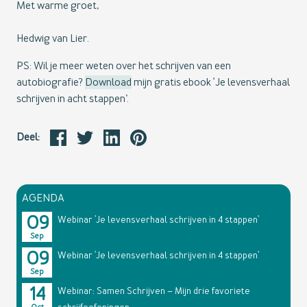
Met warme groet,
Hedwig van Lier.
PS: Wil je meer weten over het schrijven van een
autobiografie?
Download
mijn gratis ebook ‘Je levensverhaal
schrijven in acht stappen’.
Deel:
AGENDA
09
Webinar 'Je levensverhaal schrijven in 4 stappen'
Sep
09
Webinar 'Je levensverhaal schrijven in 4 stappen'
Sep
14
Webinar: Samen Schrijven – Mijn drie favoriete